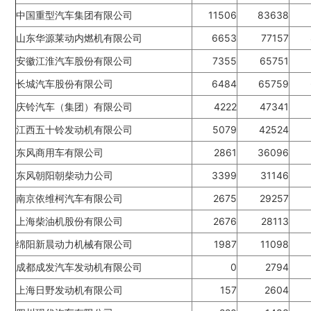
中国重型汽车集团有限公司
11506
83638
山东华源莱动内燃机有限公司
6653
77157
安徽江淮汽车股份有限公司
7355
65751
长城汽车股份有限公司
6484
65759
庆铃汽车（集团）有限公司
4222
47341
江西五十铃发动机有限公司
5079
42524
东风商用车有限公司
2861
36096
东风朝阳朝柴动力公司
3399
31146
南京依维柯汽车有限公司
2675
29257
上海柴油机股份有限公司
2676
28113
绵阳新晨动力机械有限公司
1987
11098
成都成发汽车发动机有限公司
0
2794
上海日野发动机有限公司
157
2604