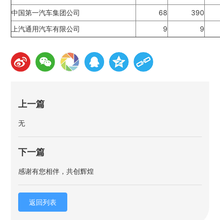
中国第一汽车集团公司
68
390
上汽通用汽车有限公司
9
9
上一篇
无
下一篇
感谢有您相伴，共创辉煌
返回列表