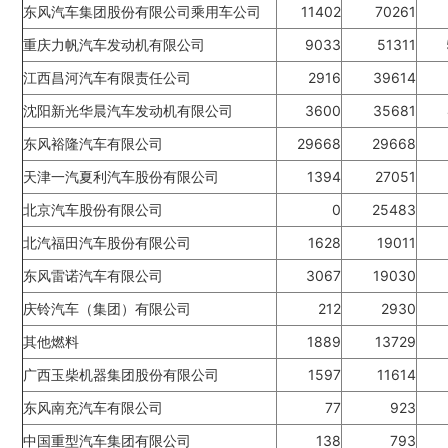
东风汽车集团股份有限公司乘用车公司
11402
70261
重庆力帆汽车发动机有限公司
9033
51311
江西昌河汽车有限责任公司
2916
39614
沈阳新光华晨汽车发动机有限公司
3600
35681
东风裕隆汽车有限公司
29668
29668
天津一汽夏利汽车股份有限公司
1394
27051
北京汽车股份有限公司
0
25483
北汽福田汽车股份有限公司
1628
19011
东风雷诺汽车有限公司
3067
19030
庆铃汽车（集团）有限公司
212
2930
其他燃料
1889
13729
广西玉柴机器集团股份有限公司
1597
11614
东风南充汽车有限公司
77
923
中国重型汽车集团有限公司
138
793