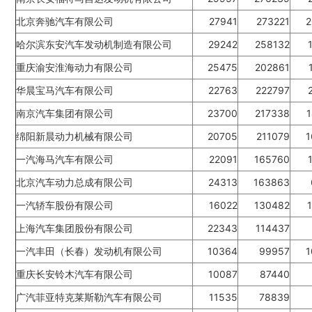
北京奔驰汽车有限公司
27941
273221
哈尔滨东安汽车发动机制造有限公司
29242
258132
重庆渝安淮海动力有限公司
25475
202861
华晨宝马汽车有限公司
22763
222797
南京汽车集团有限公司
23700
217338
绵阳新晨动力机械有限公司
20705
211079
一汽海马汽车有限公司
22091
165760
北京汽车动力总成有限公司
24313
163863
一汽轿车股份有限公司
16022
130482
上海汽车集团股份有限公司
22343
114437
一汽丰田（长春）发动机有限公司
10364
99957
重庆长安铃木汽车有限公司
10087
87440
广汽菲亚特克莱斯勒汽车有限公司
11535
78839