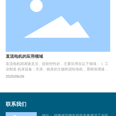
启动能力的设备。 3. 控制方式简单 直接由直流电源供电，配合继
电器或控制器即可实现启停、正反转及调速，电路设计成本低，
尤其适合小型设备或对控制精度要求高的场景。 4. 低速稳定性好
在低速大扭矩工况下仍能保持稳定运行（如闭环控制时转速受负
载波动影响小），而交流电机在低速时可能出现转矩脉动，适合
精密仪器、医疗设备等场景。
直流电机的应用领域
直流电机因调速灵活、扭矩特性好，主要应用在以下领域： 1. 工
业制造 机床设备：车床、铣床的主轴和进给电机，需精准调速。
起重运输：起重机、传送带的驱动电机，依赖大启动扭矩。 纺织
2025/06/26
/ 印刷机械：需稳定转速和频繁启停的生产线设备。 2. 交通运输
电动汽车 / 轨道交通：部分低速电动车、地铁车辆的驱动电机
（尤其早期直流传动系统）。 工程车辆：叉车、挖掘机的液压泵
电机，适应重载启动。 3. 家电与消费电子 高端家电：吸尘器（无
刷直流电机）、滚筒洗衣机的驱动电机，追求静音和效率。 小型
联系我们
设备：电动工具（电钻、电锯）、玩具车的电机，控制简单且成
本低。 4. 航空航天与国防 飞机辅助系统：起落架收放、襟翼驱动
地址： 福建省宁德市福安市秦溪洋工业区