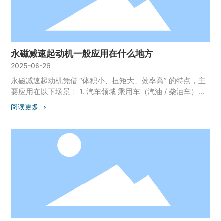
高 转速受负载波动影响小（闭环控制下更稳定），且维护相
对方便（如电刷可更换），适合长时间连续运行。 5. 效率范
围宽 在低速大扭矩和高速小扭矩工况下均能保持较高效率，
尤其适配需要 “变负载工作” 的设备（如电动汽车、工业传送
带）。
永磁减速起动机一般应用在什么地方
2025-06-26
永磁减速起动机凭借 “体积小、扭矩大、效率高” 的特点，主
要应用在以下场景： 1. 汽车领域 乘用车（汽油 / 柴油车）：
尤其适配高压缩比发动机（如涡轮增压车型），解决冷启动
阅读更多
阻力大的问题。 商用车 / 工程车：如卡车、挖掘机、装载机
等，需频繁启动且负载大，永磁起动机的大扭矩优势显著。
2. 船舶与工程机械 中小型船舶发动机、柴油发电机的启动，
适应潮湿环境且维护需求低（无励磁线圈损耗）。 3. 特种车
辆与设备 军用车辆、应急发电设备、航空地面保障设备（如
飞机启动车），要求起动机体积小、可靠性高。 4. 新能源汽
车（部分场景） 部分混动车型或低功率电动车的启动电机，
结合永磁电机高效特性，降低能耗。 核心适配场景特点： 需
要大启动扭矩（如高压缩比、低温环境）； 要求结构紧凑轻
量化（如乘用车空间限制）； 追求低维护成本（永磁体无磨