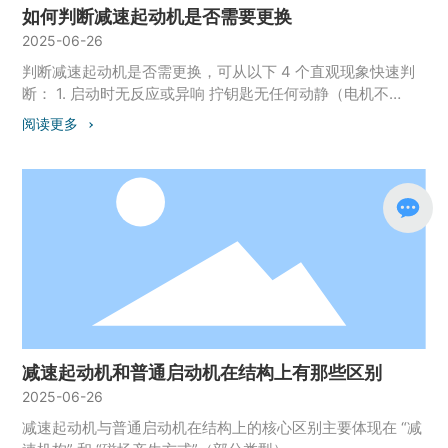
损，寿命长于励磁式）。
如何判断减速起动机是否需要更换
2025-06-26
判断减速起动机是否需更换，可从以下 4 个直观现象快速判
断： 1. 启动时无反应或异响 拧钥匙无任何动静（电机不
转），或发出 “哒哒” 电磁开关声但齿轮不啮合，可能是电机
阅读更多
故障或齿轮卡死。 启动时出现刺耳摩擦声，可能是驱动齿轮
磨损或减速齿轮打齿。 2. 启动无力或转速明显下降 钥匙拧到
底，发动机转动缓慢（如正常转速应为 200~300 转 / 分，现
降至 100 转 / 分以下），且蓄电池电量充足，可能是起动机
扭矩不足（齿轮打滑或电机功率衰减）。 3. 异常发热或冒烟
启动后起动机外壳温度过高（烫手），甚至闻到焦糊味，可
能是内部线圈短路、齿轮卡死导致过载。 4. 频繁维修仍故障
频发 若起动机已更换电刷、齿轮等部件，但短时间内再次出
现启动困难（如 1 年内维修≥2 次），说明核心部件（电机、
减速机构）老化，建议整体更换。
减速起动机和普通启动机在结构上有那些区别
2025-06-26
减速起动机与普通启动机在结构上的核心区别主要体现在 “减