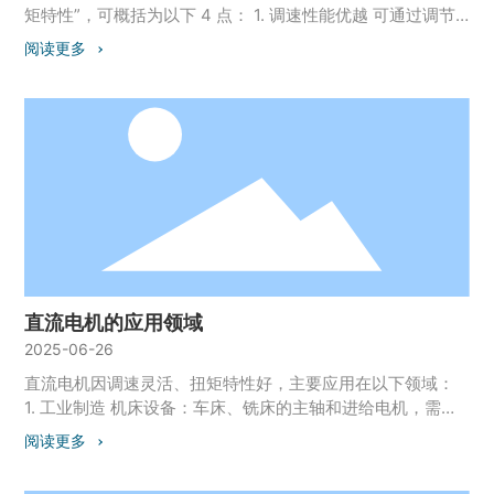
配安装与接口 安装尺寸：对比原厂发电机的螺栓孔位置、皮
矩特性”，可概括为以下 4 点： 1. 调速性能优越 可通过调节
带轮规格，避免无法安装； 接口兼容性：插头针脚数量、充
电压、电流或磁场实现无级平滑调速，转速控制精度高（如
阅读更多
电指示灯接口需与车辆电路匹配（如日系车多为 3 线制，欧
从 0 到额定转速连续可调），适合机床、伺服系统等需精准
系车可能 5 线制）。 简易避坑技巧： 看质保期：正规产品至
调速的场景。 2. 启动扭矩大 启动瞬间即可输出最大扭矩（无
少提供 1 年 / 2 万公里质保； 听运转声音：新发电机启动后
需加速过程），能轻松克服高负载阻力，适用于起重机、电
应无异响（如电刷摩擦声、轴承噪音）； 测发电量：用万用
动车、工业传送带等需要强启动能力的设备。 3. 控制方式简
表怠速时测电瓶电压，熄火后对比，差值应在 1V 以上（如熄
单 直接由直流电源供电，配合继电器或控制器即可实现启
火 12.5V，启动后 13.5V+）。
停、正反转及调速，电路设计成本低，尤其适合小型设备或
对控制精度要求高的场景。 4. 低速稳定性好 在低速大扭矩工
况下仍能保持稳定运行（如闭环控制时转速受负载波动影响
小），而交流电机在低速时可能出现转矩脉动，适合精密仪
器、医疗设备等场景。
直流电机的应用领域
2025-06-26
直流电机因调速灵活、扭矩特性好，主要应用在以下领域：
1. 工业制造 机床设备：车床、铣床的主轴和进给电机，需精
准调速。 起重运输：起重机、传送带的驱动电机，依赖大启
阅读更多
动扭矩。 纺织 / 印刷机械：需稳定转速和频繁启停的生产线
设备。 2. 交通运输 电动汽车 / 轨道交通：部分低速电动车、