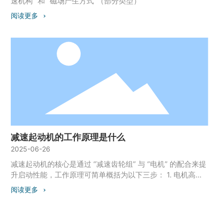
速机构” 和 “磁场产生方式”（部分类型）
阅读更多
减速起动机的工作原理是什么
2025-06-26
减速起动机的核心是通过 “减速齿轮组” 与 “电机” 的配合来提
升启动性能，工作原理可简单概括为以下三步： 1. 电机高速
运转输出小扭矩 电机（如直流电动机）通电后高速旋转，产
阅读更多
生初始扭矩，但此时扭矩较小（类似小齿轮高速转动）。 2.
减速齿轮组 “降速增扭” 电机输出轴连接减速齿轮组（如行星
齿轮、斜齿轮），通过齿轮啮合关系，将高速小扭矩转化为