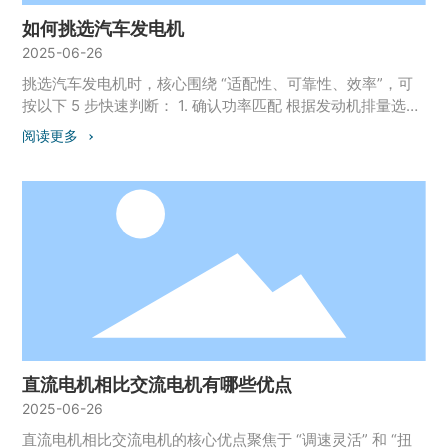
如何挑选汽车发电机
2025-06-26
挑选汽车发电机时，核心围绕 “适配性、可靠性、效率”，可
按以下 5 步快速判断： 1. 确认功率匹配 根据发动机排量选
择： 1.0~1.5L：推荐 12V/60~80A 发电机； 1.6~2.5L：
阅读更多
12V/90~120A； 3.0L 以上或柴油车：12V/130~180A（或
24V 系统）。 额外用电设备：加装音响、绞盘等需预留 20%
功率余量（如总负载 100A，选 120A 发电机）。 2. 关注品牌
与质量 优先原厂或主流品牌：博世、法雷奥、德尔福等，性
能稳定且适配性好； 避免低价杂牌：劣质产品可能出现电压
不稳、寿命短（如电刷磨损快、线圈易烧毁）。 3. 检查关键
参数 电压稳定性：怠速时输出电压应稳定在
13.5~14.5V（12V 系统），波动不超过 ±0.5V； 转速范围：
适配发动机转速（如最大转速 8000 转 / 分钟以上，避免高速
过载）； 防护等级：至少 IP54（防尘防水），适应发动机舱
高温潮湿环境。 4. 考虑效率与节能 高效发电机：同等功率下
直流电机相比交流电机有哪些优点
选择体积小、重量轻的型号（如稀土永磁发电机效率比传统
2025-06-26
励磁式高 5%~10%）； 低负载损耗：怠速时功耗低，减少发
动机油耗（如智能调节发电量的 “可变排量发电机”）。 5. 适
直流电机相比交流电机的核心优点聚焦于 “调速灵活” 和 “扭