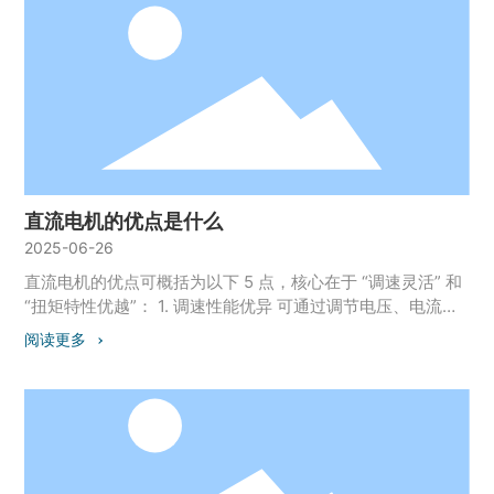
地铁车辆的驱动电机（尤其早期直流传动系统）。 工程车
辆：叉车、挖掘机的液压泵电机，适应重载启动。 3. 家电与
消费电子 高端家电：吸尘器（无刷直流电机）、滚筒洗衣机
的驱动电机，追求静音和效率。 小型设备：电动工具（电
钻、电锯）、玩具车的电机，控制简单且成本低。 4. 航空航
天与国防 飞机辅助系统：起落架收放、襟翼驱动电机，需高
可靠性。 军用设备：坦克炮塔旋转、导弹发射装置的驱动电
机，适应复杂工况。 5. 医疗与精密仪器 医疗设备：CT 扫描
仪的旋转电机、呼吸机的驱动装置，要求转速精准。 精密仪
直流电机的优点是什么
器：伺服电机（直流无刷）用于机器人关节、自动化实验设
2025-06-26
备。 核心应用场景特点： 需要精准调速（如机床、伺服系
统）； 依赖大启动扭矩（如起重设备、电动车）； 对可靠性
直流电机的优点可概括为以下 5 点，核心在于 “调速灵活” 和
要求高（航空、医疗领域）。
“扭矩特性优越”： 1. 调速性能优异 可通过调节电压、电流或
磁场强度，实现平滑无级调速（如从 0 转速到额定转速连续
阅读更多
变化），精度高且响应快，尤其适合需要精准速度控制的场
景（如机床、电梯）。 2. 启动扭矩大 启动瞬间即可输出最大
扭矩（无需加速过程），适合驱动高负载设备（如起重机、
电动车），克服 “启动阻力大” 的问题。 3. 控制方式简单 可
通过直流电源直接供电，配合继电器、接触器或控制器即可
实现启停、正反转及调速，电路设计成本低。 4. 运行稳定性