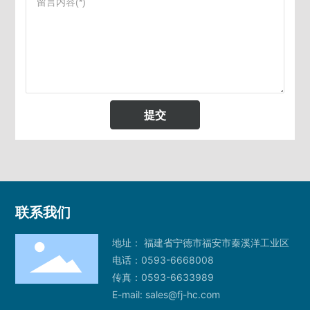
提交
联系我们
地址： 福建省宁德市福安市秦溪洋工业区
电话：
0593-6668008
传真：0593-6633989
E-mail:
sales@fj-hc.com