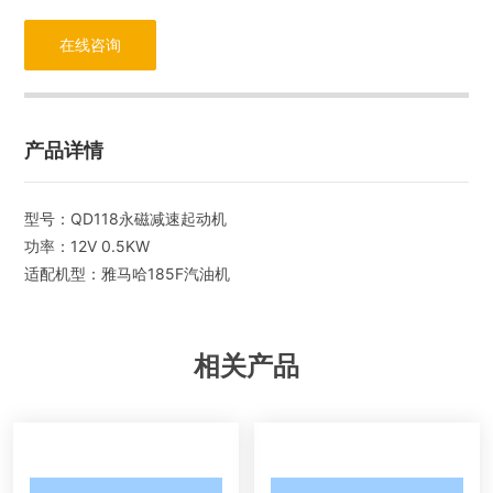
在线咨询
产品详情
型号：QD118永磁减速起动机
功率：12V 0.5KW
适配机型：雅马哈185F汽油机
相关产品