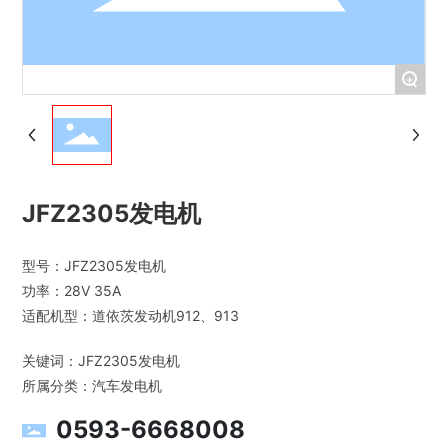
+
JFZ2305发电机
型号：JFZ2305发电机
功率：28V 35A
关键词：
JFZ2305发电机
所属分类：
汽车发电机
0593-6668008