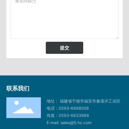
提交
联系我们
地址： 福建省宁德市福安市秦溪洋工业区
电话：
0593-6668008
传真：0593-6633989
E-mail:
sales@fj-hc.com