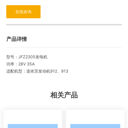
在线咨询
产品详情
型号：JFZ2305发电机
功率：28V 35A
适配机型：道依茨发动机912、913
相关产品