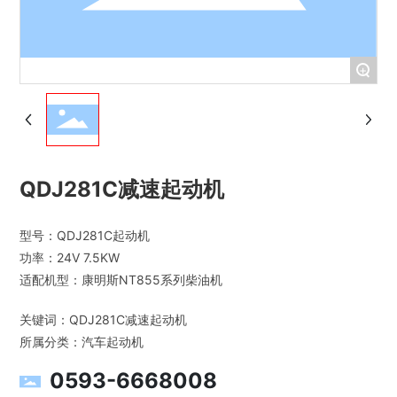
+
QDJ281C减速起动机
型号：QDJ281C起动机
功率：24V 7.5KW
关键词：
QDJ281C减速起动机
所属分类：
汽车起动机
0593-6668008