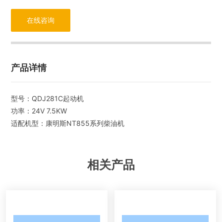
在线咨询
产品详情
型号：QDJ281C起动机
功率：24V 7.5KW
适配机型：康明斯NT855系列柴油机
相关产品