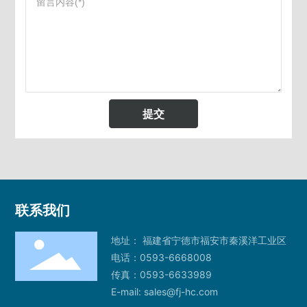
提交
联系我们
地址： 福建省宁德市福安市秦溪洋工业区
电话：
0593-6668008
传真：0593-6633989
E-mail:
sales@fj-hc.com