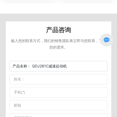
产品咨询
输入您的联系方式，我们的销售团队将立即与您联系，了解
您的需求。
产品名称：
QDJ281C减速起动机