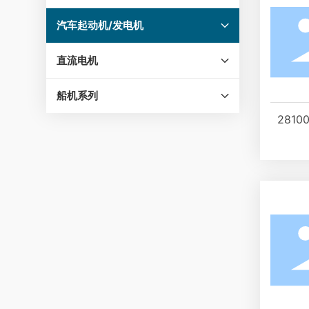
汽车起动机/发电机
直流电机
船机系列
28100