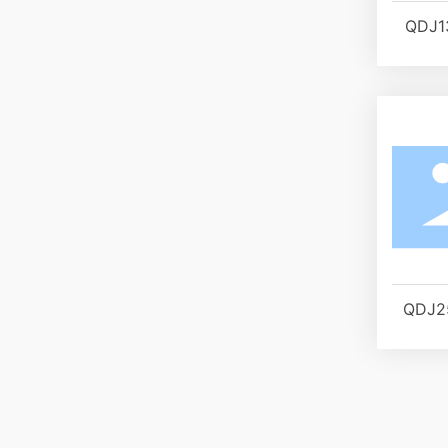
QDJ
QDJ