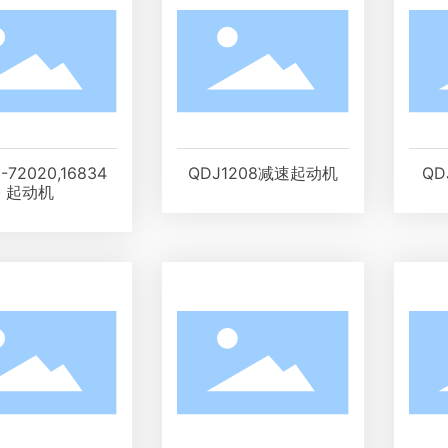
-72020,16834
QDJ1208减速起动机
QD
起动机