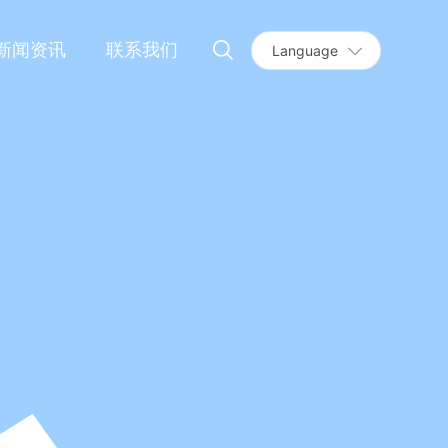
新闻资讯
联系我们
Language