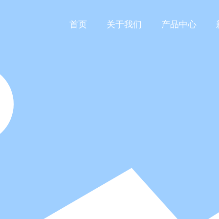
首页
关于我们
产品中心